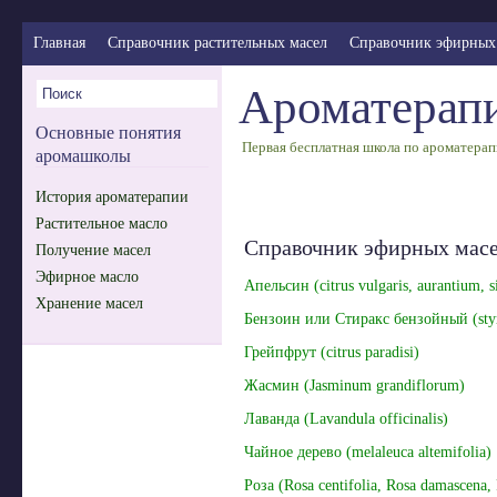
Главная
Справочник растительных масел
Справочник эфирных
Ароматерапи
Основные понятия
Первая бесплатная школа по ароматерап
аромашколы
История ароматерапии
Растительное масло
Справочник эфирных мас
Получение масел
Эфирное масло
Апельсин (citrus vulgaris, aurantium, s
Хранение масел
Бензоин или Стиракс бензойный (styr
Грейпфрут (сitrus paradisi)
Жасмин (Jasminum grandiflorum)
Лаванда (Lavandula officinalis)
Чайное дерево (melaleuca altemifolia)
Роза (Rosa centifolia, Rosa damascena, 