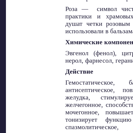
Роза — символ чисто
практики и храмовых
душат четки розовым
использовали в бальзам
Химические компоне
Эвгенол (фенол), цит
нерол, фарнесол, геран
Действие
Гемостатическое, ба
антисептическое, по
желудка, стимулир
желчегонное, способст
мочегонное, повышае
тонизирует функцию 
спазмолитическое,