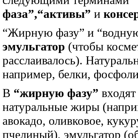
фаза”,“активы”
и
консе
“Жирную фазу” и “водную
эмульгатор
(чтобы космет
расслаивалось). Натураль
например, белки, фосфол
В
“жирную фазу”
входят 
натуральные жиры (наприм
авокадо, оливковое, кукур
пчелиный), эмульгатор (о