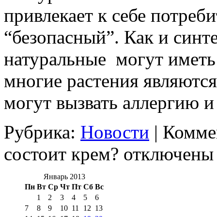
привлекает к себе потреби
“безопасный”. Как и синт
натуральные могут иметь
многие растения являются
могут вызвать аллергию и
Рубрика:
Новости
|
Комме
состоит крем?
отключены
Январь 2013
Пн
Вт
Ср
Чт
Пт
Сб
Вс
1
2
3
4
5
6
7
8
9
10
11
12
13